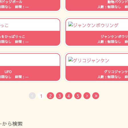
EWドッジボール
動物バウンド
制限なし 時間：--
人数：制限なし 時
ルをひっぱりっこ
ジャンケンボウリ
制限なし 時間：--
人数：制限なし 時
UFO
グリコジャンケ
制限なし 時間：--
人数：制限なし 時
1
2
3
4
5
No Previous
Next
Last
ーから検索