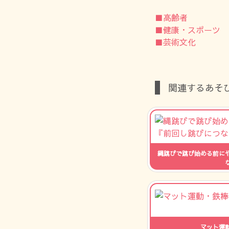
■高齢者
■健康・スポーツ
■芸術文化
関連するあそ
縄跳びで跳び始める前に
人数：
マット運