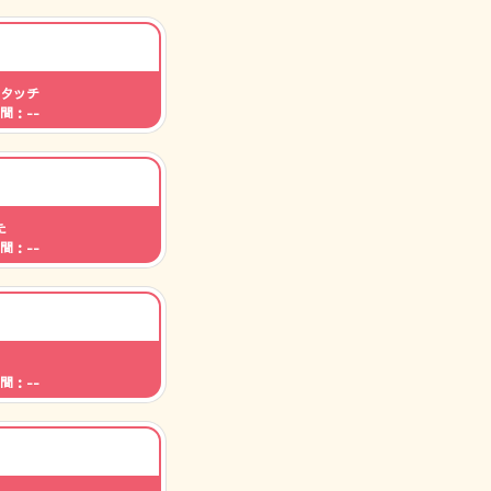
タッチ
間：--
た
間：--
間：--