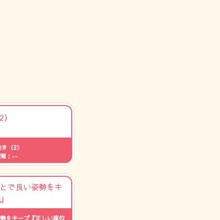
き（2）
間：--
勢をキープ『正しい座位