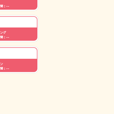
間：--
ング
間：--
ン
間：--