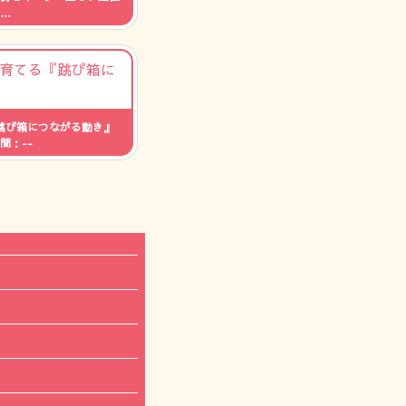
間：--
跳び箱につながる動き』
間：--