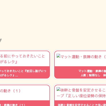
び
やっておきたいこと『前回し跳びにつ
マット運動・鉄棒の動
ながるレク』
人数：制限なし 時
制限なし 時間：--
動・鉄棒の動き（１）
体幹と骨盤を安定させることで良い姿