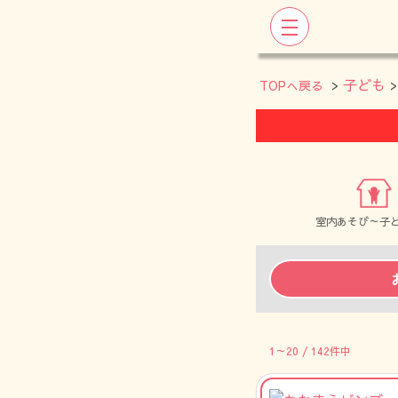
>
子ども
TOPへ戻る
室内あそび～子
1～20 / 142件中