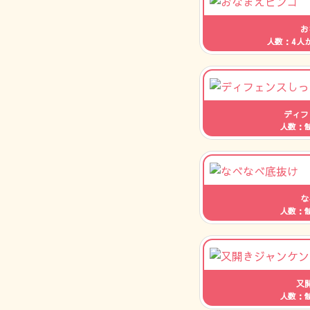
お
人数：4人
ディフ
人数：
な
人数：
又
人数：