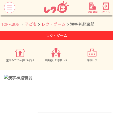
会員登録
ログイン
>
子ども
>
レク・ゲーム
> 漢字神経衰弱
TOPへ戻る
レク・ゲーム
室内あそび～子ども向け
三密避けた学校レク
学校レク