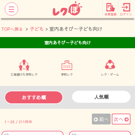
会員登録
ログイン
>
子ども
> 室内あそび～子ども向け
TOPへ戻る
室内あそび～子ども向け
三密避けた学校レク
学校レク
レク・ゲーム
人気順
おすすめ順
前へ
次へ
1～20 / 211件中