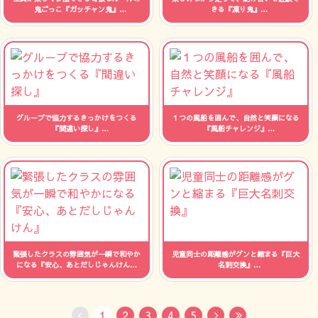
鬼ごっこ『ガッチャン鬼』
きる『凍り鬼』
人数：制限なし 時間：--
人数：制限なし 時間：--
グループで協力するきっかけをつくる
１つの風船を囲んで、自然と笑顔になる
『間違い探し』
『風船チャレンジ』
人数：制限なし 時間：--
人数：制限なし 時間：--
緊張したクラスの雰囲気が一瞬で和やか
児童同士の距離感がグンと縮まる『巨大
になる『安心、あとだしじゃんけん』
名刺交換』
人数：制限なし 時間：--
人数：制限なし 時間：--
1
2
3
4
5
No Previous
Next
Last