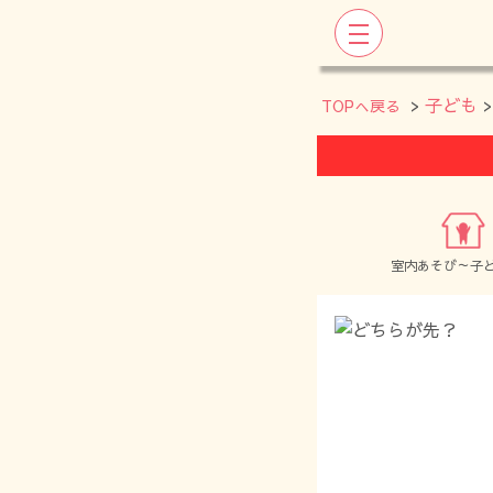
>
子ども
TOPへ戻る
室内あそび～子