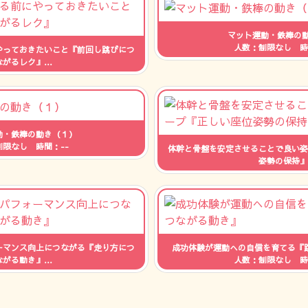
マット運動・鉄棒の動
人数：制限なし 時
やっておきたいこと『前回し跳びにつ
ながるレク』
制限なし 時間：--
動・鉄棒の動き（１）
制限なし 時間：--
体幹と骨盤を安定させることで良い姿
姿勢の保持』
人数：制限なし 時
ーマンス向上につながる『走り方につ
成功体験が運動への自信を育てる『
ながる動き』
人数：制限なし 時
制限なし 時間：--