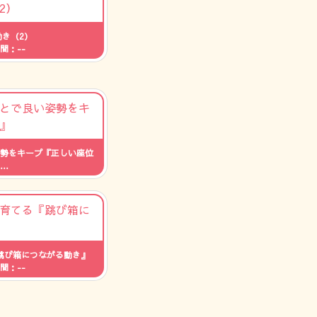
き（2）
間：--
勢をキープ『正しい座位
間：--
跳び箱につながる動き』
間：--