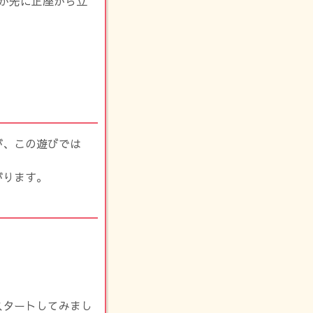
が先に正座から立
が、この遊びでは
がります。
スタートしてみまし