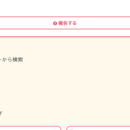
報告する
ーから検索
び