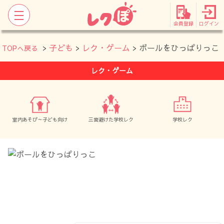
会員登録
ログイン
>
子ども
>
レク・ゲーム
> ボールをひっぱりっこ
TOPへ戻る
レク・ゲーム
室内あそび～子ども向け
三密避けた学校レク
学校レク