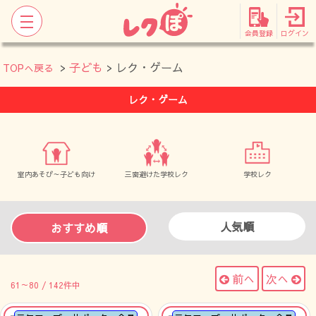
会員登録
ログイン
>
子ども
> レク・ゲーム
TOPへ戻る
レク・ゲーム
室内あそび～子ども向け
三密避けた学校レク
学校レク
人気順
おすすめ順
前へ
次へ
61～80 / 142件中