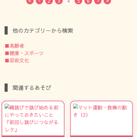
2
3
4
5
6
First
Previous
Next
Last
他のカテゴリーから検索
■高齢者
■健康・スポーツ
■芸術文化
関連するあそび