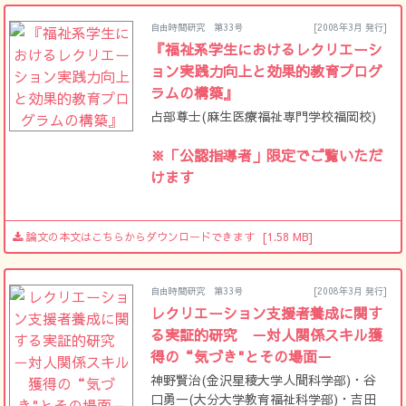
自由時間研究 第33号
[2008年3月 発行]
『福祉系学生におけるレクリエーシ
ョン実践力向上と効果的教育プログ
ラムの構築』
占部尊士(麻生医療福祉専門学校福岡校)
※「公認指導者」限定でご覧いただ
けます
論文の本文はこちらからダウンロードできます
[1.58 MB]
自由時間研究 第33号
[2008年3月 発行]
レクリエーション支援者養成に関す
る実証的研究 －対人関係スキル獲
得の“気づき"とその場面－
神野賢治(金沢星稜大学人間科学部)・谷
口勇一(大分大学教育福祉科学部)・吉田