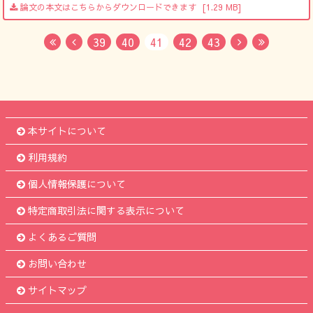
論文の本文はこちらからダウンロードできます
[1.29 MB]
39
40
41
42
43
First
Previous
Next
Last
本サイトについて
利用規約
個人情報保護について
特定商取引法に関する表示について
よくあるご質問
お問い合わせ
サイトマップ