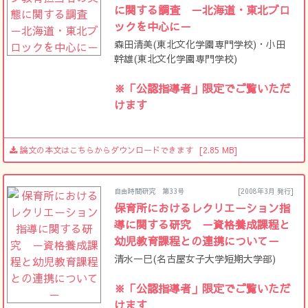
に関する調査 －北海道・東北ブロ
ックを中心に－
森田清美(東北文化学園専門学校)・小田
幹雄(東北文化学園専門学校)
※「公認指導者」限定でご覧いただ
けます
論文の本文はこちらからダウンロードできます
[2.85 MB]
自由時間研究 第33号
[2008年3月 発行]
保育所におけるレクリエーション指
導に関する研究 －資格養成課程と
幼児教育課程との連携について－
清水一巳(名古屋女子大学短期大学部)
※「公認指導者」限定でご覧いただ
けます