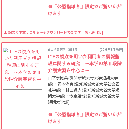
※「公認指導者」限定でご覧いただ
けます
論文の本文はこちらからダウンロードできます
[934.94 KB]
自由時間研究 第33号
[2008年3月 発行]
ICFの視点を用いた利用者の情報整
理に関する研究 ～本学の第Ⅱ段階
介護実習を中心に～
山下奈穂美(愛知新城大奇大学短期大学
部)・岡本浄実(愛知新城大省大学社会福
祉学部)・村上逸人(愛知新城大谷大学短
期大学部)・今泉雅博(愛知新城大省大学
短期大学部)
※「公認指導者」限定でご覧いただ
けます