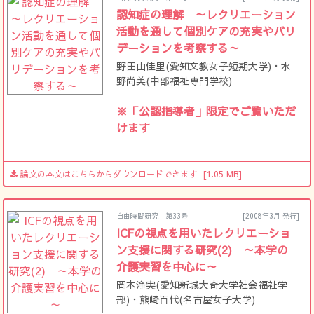
認知症の理解 ～レクリエーション
活動を通して個別ケアの充実やバリ
デーションを考察する～
野田由佳里(愛知文教女子短期大学)・水
野尚美(中部福祉専門学校)
※「公認指導者」限定でご覧いただ
けます
論文の本文はこちらからダウンロードできます
[1.05 MB]
自由時間研究 第33号
[2008年3月 発行]
ICFの視点を用いたレクリエーショ
ン支援に関する研究(2) ～本学の
介護実習を中心に～
岡本浄実(愛知新城大奇大学社会福祉学
部)・熊崎百代(名古屋女子大学)