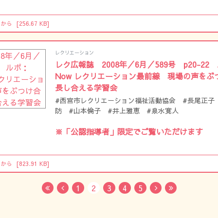
らから
[256.67 KB]
レクリエーション
レク広報誌 2008年／6月／589号 p20-22 ル
Now レクリエーション最前線 現場の声をぶ
長し合える学習会
#西宮市レクリエーション福祉活動協会 #長尾正子
防 #山本倫子 #井上雅恵 #泉水寛人
※「公認指導者」限定でご覧いただけます
らから
[823.91 KB]
1
2
3
4
5
First
Previous
Next
Last