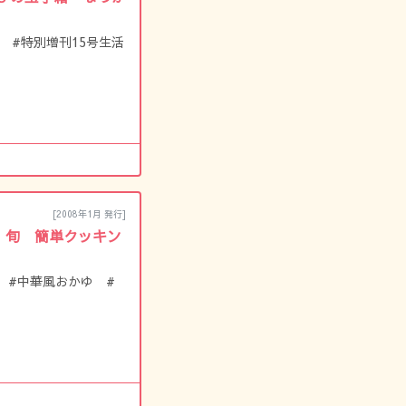
 #特別増刊15号生活
[2008年1月 発行]
7 旬 簡単クッキン
 #中華風おかゆ #