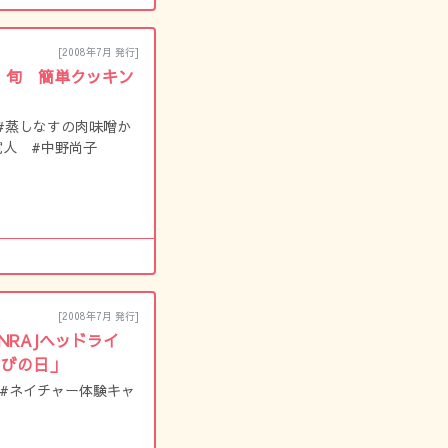
[2008年7月 発行]
1 旬 簡単クッキン
#蒸しなすの肉味噌か
寛人 #中野尚子
[2008年7月 発行]
 NRAJヘッドライ
そびの日」
 #ネイチャー体験キャ