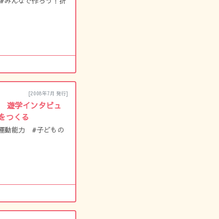
 #みんなで作ろう！折
[2008年7月 発行]
-3 遊学インタビュ
をつくる
運動能力 #子どもの