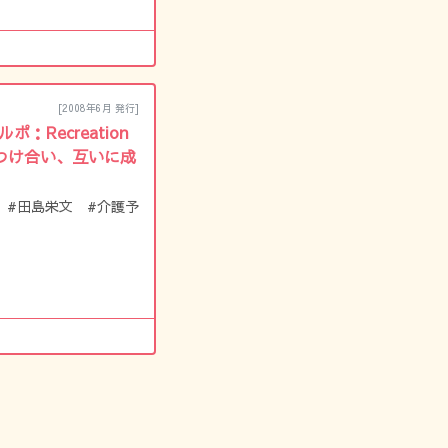
[2008年6月 発行]
ポ：Recreation
つけ合い、互いに成
 #田島栄文 #介護予