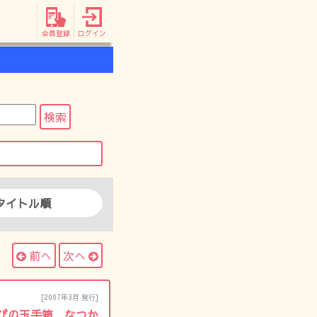
会員登録
ログイン
タイトル順
前へ
次へ
[2007年3月 発行]
そびの玉手箱 なつか