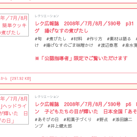
レクリエーション
レク広報誌 2008年／7月/8月／590号 p3
グ 揚げなすの煮びたし
#旬 #煮びたし #材料 #作り方 #素材は語る 
け #揚げなすのごま味噌かけ #渡辺泰恵 #泉水
※「公認指導者」限定でご覧いただけます
らから
[297.92 KB]
レクリエーション
レク広報誌 2008年／7月/8月／590号 p6
ン 子どもたちの目が輝いた 日本全国「あ
#あそびの日 #和菓子づくり #野点 #添田譲二
ンプ #井上健太郎