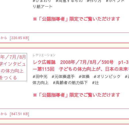
#ひまわり #用意するもの #作り方 #ポイント
り紙アート
※「公認指導者」限定でご覧いただけます
らから
[220.85 KB]
レクリエーション
レク広報誌 2008年／7月/8月／590号 p1
ー第115回 子どもの体力向上が、日本の未来
#田中光 #元体操選手 #体操 #オリンピック #
体力向上 #高齢者の筋力低下 #辻
※「公認指導者」限定でご覧いただけます
らから
[847.51 KB]