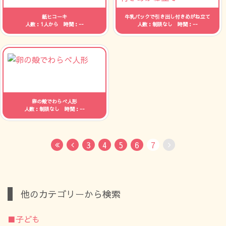
紙ヒコーキ
牛乳パックで引き出し付きめがね立て
人数：1人から 時間：--
人数：制限なし 時間：--
卵の殻でわらべ人形
人数：制限なし 時間：--
3
4
5
6
7
First
Previous
No Next
他のカテゴリーから検索
■子ども