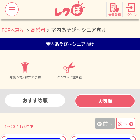
会員登録
ログイン
>
高齢者
> 室内あそび～シニア向け
TOPへ戻る
室内あそび～シニア向け
介護予防／認知症予防
クラフト／塗り絵
おすすめ順
人気順
前へ
次へ
1～20 / 174件中