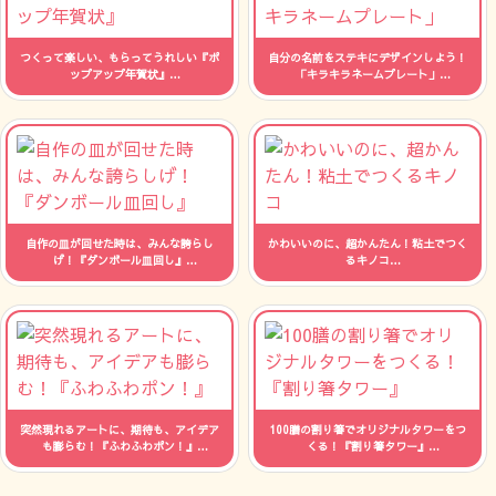
つくって楽しい、もらってうれしい『ポ
自分の名前をステキにデザインしよう！
ップアップ年賀状』
「キラキラネームプレート」
人数：制限なし 時間：--
人数：制限なし 時間：--
自作の皿が回せた時は、みんな誇らし
かわいいのに、超かんたん！粘土でつく
げ！『ダンボール皿回し』
るキノコ
人数：制限なし 時間：--
人数：制限なし 時間：--
突然現れるアートに、期待も、アイデア
100膳の割り箸でオリジナルタワーをつ
も膨らむ！『ふわふわポン！』
くる！『割り箸タワー』
人数：制限なし 時間：--
人数：制限なし 時間：--