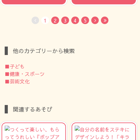
1
2
3
4
5
No Previous
Next
Last
他のカテゴリーから検索
■子ども
■健康・スポーツ
■芸術文化
関連するあそび