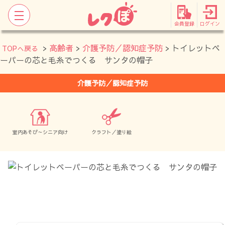
会員登録
ログイン
>
高齢者
>
介護予防／認知症予防
> トイレットペ
TOPへ戻る
ーパーの芯と毛糸でつくる サンタの帽子
介護予防／認知症予防
室内あそび～シニア向け
クラフト／塗り絵