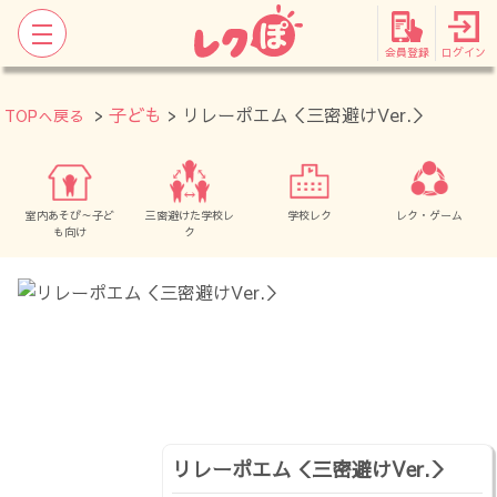
会員登録
ログイン
>
子ども
> リレーポエム＜三密避けVer.＞
TOPへ戻る
室内あそび～子ど
三密避けた学校レ
学校レク
レク・ゲーム
も向け
ク
リレーポエム＜三密避けVer.＞