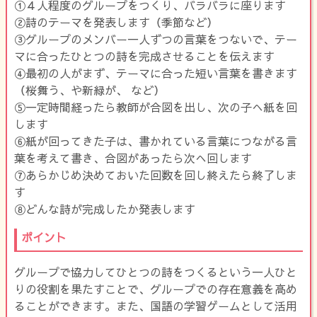
①４人程度のグループをつくり、バラバラに座ります
②詩のテーマを発表します（季節など）
③グループのメンバー一人ずつの言葉をつないで、テー
マに合ったひとつの詩を完成させることを伝えます
④最初の人がまず、テーマに合った短い言葉を書きます
（桜舞う、や新緑が、 など）
⑤一定時間経ったら教師が合図を出し、次の子へ紙を回
します
⑥紙が回ってきた子は、書かれている言葉につながる言
葉を考えて書き、合図があったら次へ回します
⑦あらかじめ決めておいた回数を回し終えたら終了しま
す
⑧どんな詩が完成したか発表します
ポイント
グループで協力してひとつの詩をつくるという一人ひと
りの役割を果たすことで、グループでの存在意義を高め
ることができます。また、国語の学習ゲームとして活用