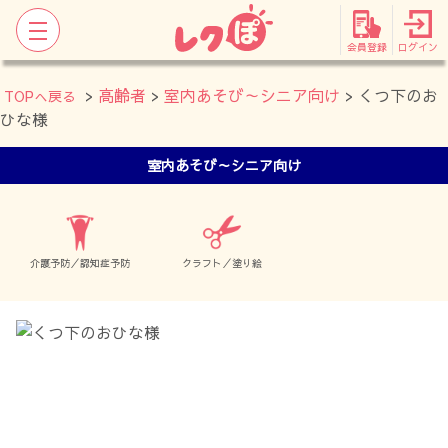
会員登録
ログイン
>
高齢者
>
室内あそび～シニア向け
> くつ下のお
TOPへ戻る
ひな様
室内あそび～シニア向け
介護予防／認知症予防
クラフト／塗り絵