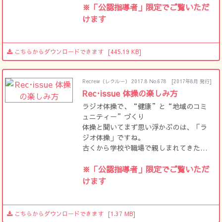
エクサ」もそのひとつ。
※「公認指導者」限定でご覧いただ
現在は千葉県全体への普及を目指して、
けます
積極的な取り組みが行われています。
こちらからダウンロードできます
[445.19 KB]
Recrew（レクルー） 2017.8 No.678
[2017年8月 発行]
Rec･issue 体操の楽しみ方
ラジオ体操で、“健康”と“地域のコミ
ュニティー”づくり
体操と聞いてまず思い浮かぶのは、「ラ
ジオ体操」ですね。
古くから学校や職場で親しまれてきたこ
の体操は、普段の健康づくりはもちろ
ん、地域の交流の場としても役立ってい
※「公認指導者」限定でご覧いただ
ます。長きにわたりテレビとラジオで指
けます
導者を務めた長野信一先生に、その魅力
を教えていただきました。
こちらからダウンロードできます
[1.37 MB]