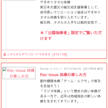
やまゆりタオル体操
東日本大震災の被災地支援事業として、
岩手県レクリエーション協会はやまゆり
タオル体操を取り入れています。
被災時、タオルの入手も比較的安易で、
喜ばれました。
体が温かくなったらそのまま汗を拭くこ
※「公認指導者」限定でご覧いただ
とも出来、一石二鳥です。
けます
こちらからダウンロードできます
[375.1 KB]
Recrew（レクルー） 2017.8 No.678
[2017年8月 発行]
Rec･issue 体操の楽しみ方
創作健康体操「チーム・エクサ」の普及
を目指そう！
「ラジオ体操」という歴史の長い体操が
ある一方で、近年は地域独自の新しい体
操も生まれてきています。
千葉県レク協会が創作した「チーレク・