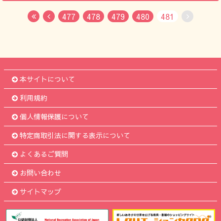
477
478
479
480
481
First
Previous
No Next
本サイトについて
利用規約
個人情報保護について
特定商取引法に関する表示について
よくあるご質問
お問い合わせ
サイトマップ