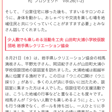
そして、「公営住宅に移った後も、すまいるサロンのよ
うに、身体を動かし、おしゃべりや交流を楽しむ場を地
域住民と共につくっていくことがますます必要」とみな
さん話してくれました。
少人数でも楽しめる活動を工夫 山田町大浦小学校仮設
団地 岩手県レクリエーション協会
８月21日（水）は、岩手県レクリエーション協会の相馬
満枝さん、平野光子さん、岡沼紀子さんが山田町大浦小
学校仮設団地の談話室を訪れました。大浦地域は船越半
島に位置する漁村です。この日は「ウニの口開け（ウニ
採り）」があり、多くの人が浜に手伝いに出たため、談
話室に集まった方は４人でした。仮設住宅の支援活動で
は、こうした地域の行事などと重なることも度々です。
相馬さんが「少ない人数でも楽しめるように」と、いつ
も行う体操でなく、ボールを持ち出し、一人ひとりに手
渡しました。すると早速、子どもの頃に得意だった〝ま