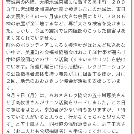
宮城県の内陸、大崎地域東部に位置する美里町。２００
３年に宮城県北部連続地震で被災したこの地域は、東日
本大震災とその一ヶ月後の大きな余震により、３８８６
棟の家屋が全半壊するなど、再び大きな被害を受けまし
た。しかし、今回の震災では内陸部のこうした被害はあ
まり知られていません。
町外のボランティアによる支援活動がほとんど見込めな
い中で、美里町社会福祉協議会はおよそ50世帯が暮らす
中埣仮設団地でのサロン活動（すまいるサロン）を続け
ています。毎週月曜日に行う活動は、レクリエーション
の公認指導者資格を持つ職員が主に担当するほか、月に
２回、地元のおおさきレク協会が活動を支援していま
す。
９月９日（月）は、おおさきレク協会の五十嵐恵美さん
と手島牧世さんがサロン活動をリードしました。この日
の参加者は２人。参加者が少ない時もありますが、「待
っている人がいると思うと、行かなくっちゃと思うんで
す」と五十嵐さん。同社協の浅野恵美さん、志子田恵さ
ん（お二人とも公認指導者）も手伝ってくれました。