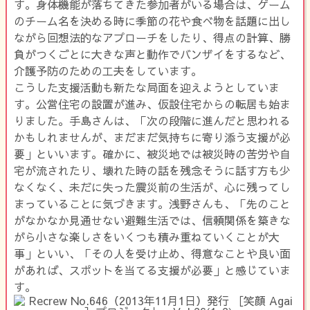
す。身体機能が落ちてきた参加者がいる場合は、ゲーム
のチーム名を決める時に季節の花や食べ物を話題に出し
ながら回想法的なアプローチをしたり、得点の計算、勝
負がつくごとに大きな声と動作でバンザイをするなど、
介護予防のための工夫をしています。
こうした支援活動も新たな局面を迎えようとしていま
す。公営住宅の設置が進み、仮設住宅からの転居も始ま
りました。手島さんは、「次の段階に進んだと思われる
かもしれませんが、まだまだ気持ちに寄り添う支援が必
要」といいます。確かに、被災地では被災時の苦労や自
宅が流されたり、壊れた時の話を残念そうに話す方も少
なくなく、未だに失った震災前の生活が、心に残ってし
まっていることに気づきます。浅野さんも、「先のこと
がなかなか見通せない避難生活では、信頼関係を築きな
がら小さな楽しさをいくつも積み重ねていくことが大
事」といい、「その人を受け止め、得意なことや良い面
があれば、スポットを当てる支援が必要」と感じていま
す。