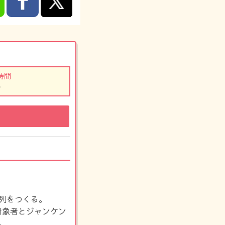
時間
-
列をつくる。
対象者とジャンケン
。