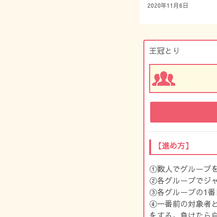
2020年11月6日
王冠とり
【進め方】
①数人でグループ
②各グループでジ
③各グループの1
④一番前の対象者
をする。負けたら