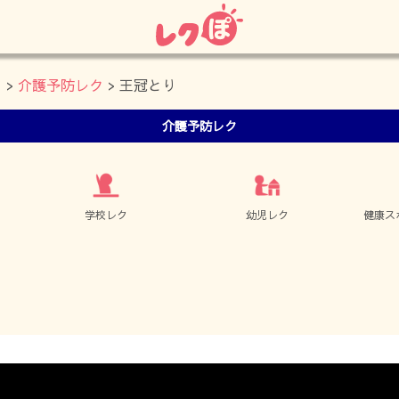
タ
>
介護予防レク
> 王冠とり
介護予防レク
学校レク
幼児レク
健康ス