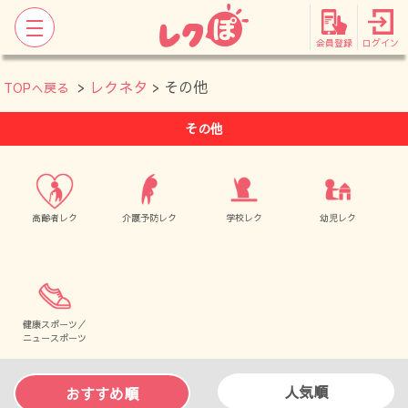
会員登録
ログイン
>
レクネタ
> その他
TOPへ戻る
その他
高齢者レク
介護予防レク
学校レク
幼児レク
健康スポーツ／
ニュースポーツ
人気順
おすすめ順