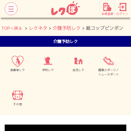
会員登録
ログイン
>
レクネタ
>
介護予防レク
> 紙コップピンポン
TOPへ戻る
介護予防レク
高齢者レク
学校レク
幼児レク
健康スポーツ／
ニュースポーツ
その他