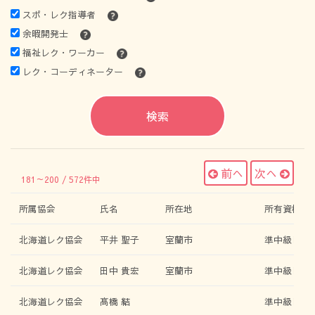
スポ・レク指導者
余暇開発士
福祉レク・ワーカー
レク・コーディネーター
検索
前へ
次へ
181～200 / 572件中
所属協会
氏名
所在地
所有資格
北海道レク協会
平井 聖子
室蘭市
準中級レク
北海道レク協会
田中 貴宏
室蘭市
準中級レク
北海道レク協会
髙橋 結
準中級レク