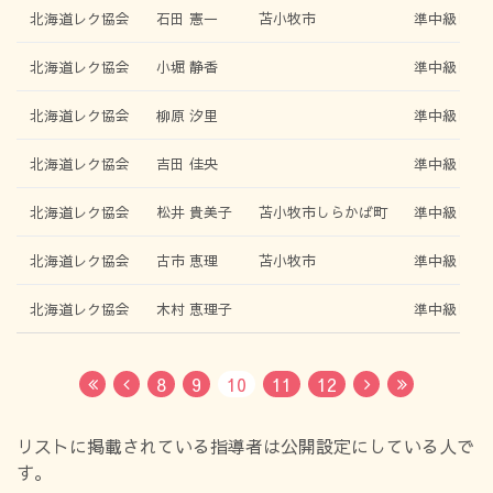
北海道レク協会
石田 憲一
苫小牧市
準中級レク
北海道レク協会
小堀 静香
準中級レク
北海道レク協会
柳原 汐里
準中級レク
北海道レク協会
吉田 佳央
準中級レク
北海道レク協会
松井 貴美子
苫小牧市しらかば町
準中級レク
北海道レク協会
古市 恵理
苫小牧市
準中級レク
北海道レク協会
木村 恵理子
準中級レク
8
9
10
11
12
First
Previous
Next
Last
リストに掲載されている指導者は公開設定にしている人で
す。