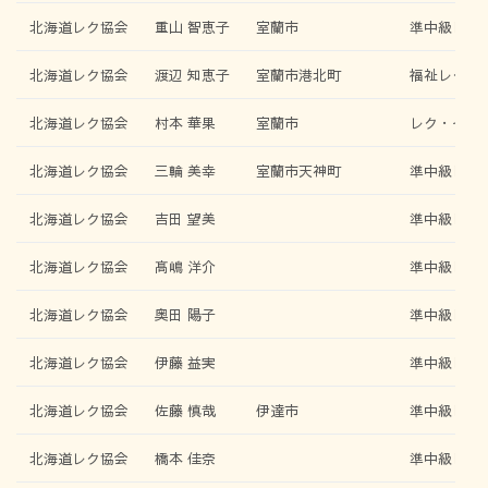
北海道レク協会
重山 智恵子
室蘭市
準中級レク
北海道レク協会
渡辺 知恵子
室蘭市港北町
福祉レク・
北海道レク協会
村本 華果
室蘭市
レク・イン
北海道レク協会
三輪 美幸
室蘭市天神町
準中級レク
北海道レク協会
吉田 望美
準中級レク
北海道レク協会
髙嶋 洋介
準中級レク
北海道レク協会
奥田 陽子
準中級レク
北海道レク協会
伊藤 益実
準中級レク
北海道レク協会
佐藤 慎哉
伊達市
準中級レク
北海道レク協会
橋本 佳奈
準中級レク