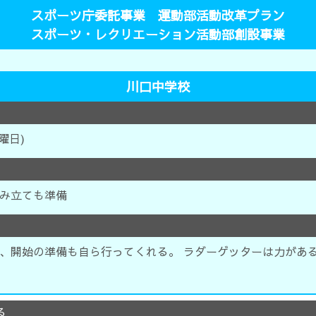
スポーツ庁委託事業 運動部活動改革プラン
スポーツ・レクリエーション活動部創設事業
川口中学校
金曜日)
み立ても準備
、開始の準備も自ら行ってくれる。 ラダーゲッターは力があ
る