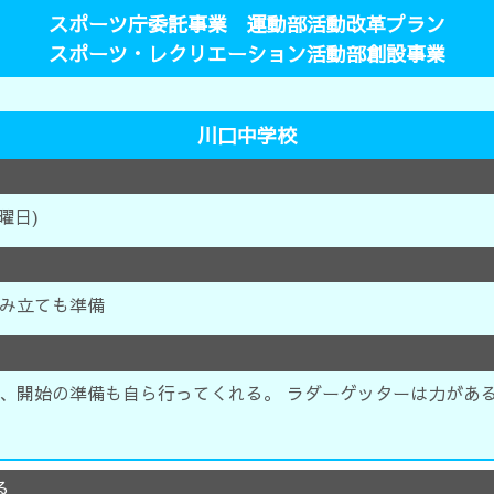
スポーツ庁委託事業 運動部活動改革プラン
スポーツ・レクリエーション活動部創設事業
川口中学校
金曜日)
み立ても準備
、開始の準備も自ら行ってくれる。 ラダーゲッターは力があ
る