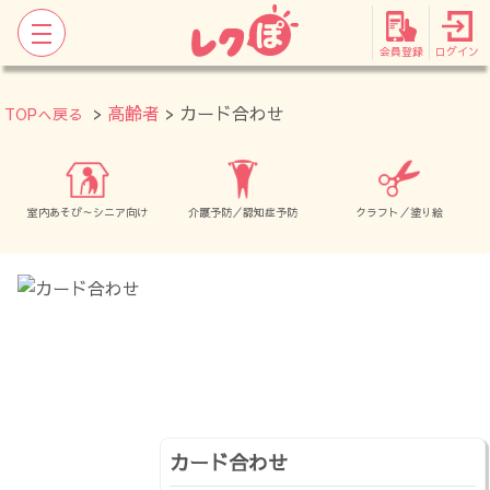
会員登録
ログイン
>
高齢者
> カード合わせ
TOPへ戻る
室内あそび～シニア向け
介護予防／認知症予防
クラフト／塗り絵
カード合わせ