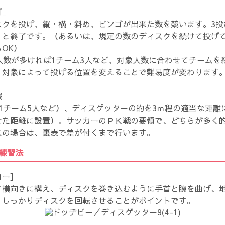
ゴ」
スクを投げ、縦・横・斜め、ビンゴが出来た数を競います。3投
）と終了です。（あるいは、規定の数のディスクを続けて投げ
OK）
人数が多ければ1チーム3人など、対象人数に合わせてチームを
・対象によって投げる位置を変えることで難易度が変わります
戦」
1チーム5人など）、ディスゲッターの的を3ｍ程の適当な距離
せた距離に設置）。サッカーのＰＫ戦の要領で、どちらが多く
スの場合は、裏表で差が付くまで行います。
練習法
ロー］
て横向きに構え、ディスクを巻き込むように手首と腕を曲げ、
。しっかりディスクを回転させることがポイントです。