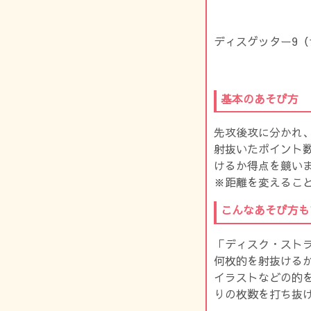
ディスゲッター9（
基本のあそび方
先攻後攻に分かれ、
射抜いたポイント
けるか得点を競い
※距離を変えるこ
こんなあそび方も
「ディスク・スト
何枚的を射抜ける
イラストなどの的
りの枚数を打ち抜