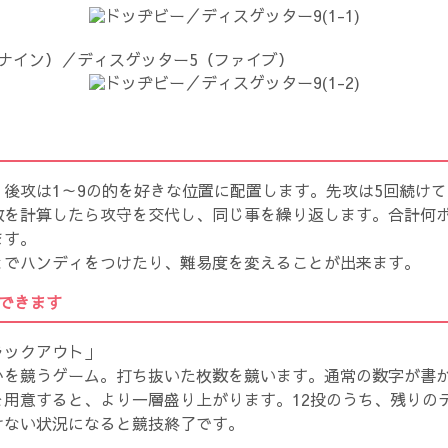
ナイン）／ディスゲッター5（ファイブ）
後攻は1～9の的を好きな位置に配置します。先攻は5回続け
数を計算したら攻守を交代し、同じ事を繰り返します。合計何
ます。
とでハンディをつけたり、難易度を変えることが出来ます。
できます
ラックアウト」
かを競うゲーム。打ち抜いた枚数を競います。通常の数字が書
を用意すると、より一層盛り上がります。12投のうち、残りの
けない状況になると競技終了です。