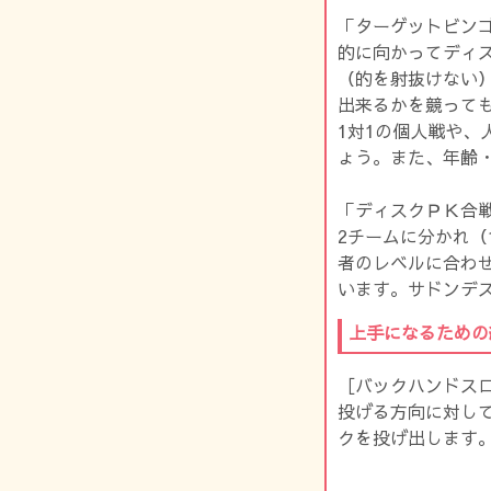
「ターゲットビン
的に向かってディ
（的を射抜けない
出来るかを競っても
1対1の個人戦や、
ょう。また、年齢
「ディスクＰＫ合
2チームに分かれ（
者のレベルに合わ
います。サドンデ
上手になるための
［バックハンドス
投げる方向に対し
クを投げ出します