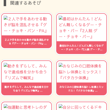
関連するあそび
２人で手をあわせる動きが脳を混乱させ
る『グー・チョキ・パン・PA』
最初はかんたん！どんどん難しくなるグ
人数：制限なし 時間：--
ー・チョキ・パー『2人組 グー・チョ
キ・パー』
人数：制限なし 時間：--
動きをずらして、みんなで達成感を分か
おなじみの口腔体操を脳トレ体操とミッ
ち合う『リズムで輪笑』
クス！『パタカラ体操』
人数：制限なし 時間：--
人数：制限なし 時間：--