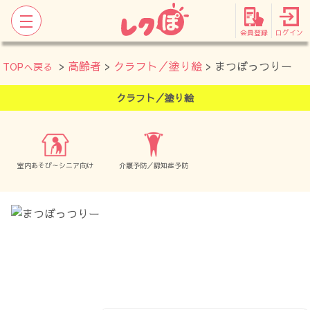
会員登録
ログイン
>
高齢者
>
クラフト／塗り絵
> まつぼっつりー
TOPへ戻る
クラフト／塗り絵
室内あそび～シニア向け
介護予防／認知症予防