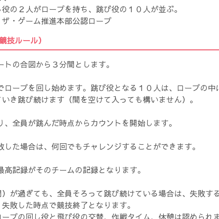
し役の２人がロープを持ち、跳び役の１０人が並ぶ。
・ザ・ゲーム推進本部公認ロープ
競技ルール）
タートの合図から３分間とします。
図でロープを回し始めます。跳び役となる１０人は、ロープの中
ていき跳び続けます（間を空けて入っても構いません）。
わり、全員が跳んだ時点からカウントを開始します。
失敗した場合は、何回でもチャレンジすることができます。
の最高記録がそのチームの記録となります。
間）が過ぎても、全員そろって跳び続けている場合は、失敗す
、失敗した時点で競技終了となります。
ロープの回し役と飛び役の交替、作戦タイム、休憩は認められ