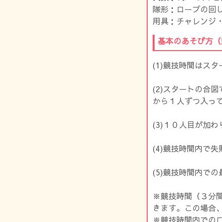
隊形：ロープの回
用具：チャレンジ
基本のあそび方（
(1)競技時間はス
(2)スタートの合
から１人ずつ入っ
(3)１０人目が加
(4)競技時間内で
(5)競技時間内で
※競技時間（３分
きます。この場合
※競技時間内での