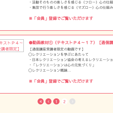
・活動そのものの楽しさを感じる（フロー）心の仕
・集団で行う楽しさを感じる（マズロー）心の仕組
・レクリエーション活動を心の元気づくりに活かす
※「会員」登録でご覧いただけます
●動画教材①（テキストＰ４～１７）【通信
【通信講座受講者限定の動画です】
〇レクリエーションを学ぶにあたって
・日本レクリエーション協会の考えるレクリエーシ
・「レクリエーションは心の元気づくり」
〇レクリエーション概論
・レクリエーション支援とは
・レクリエーション・インストラクターとレクリエ
※「会員」登録でご覧いただけます
クター2つの役割
1
2
First
Previous
No Next