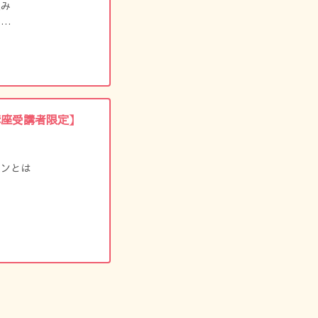
組み
み
２つの視点
講座受講者限定】
ョンとは
ーション・インストラ