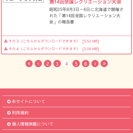
第14回全国レクリエーション大会
昭和35年8月3日～6日に北海道で開催さ
れた「第14回全国レクリエーション大
会」の報告書
その３（こちらからダウンロードできます）
[5.52 MB]
その４（こちらからダウンロードできます）
[3.36 MB]
2
3
4
5
6
First
Previous
Next
Last
本サイトについて
利用規約
個人情報保護について