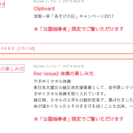
Recrew（レクルー） 2017.8 No.678
Clipboard
全国一斉「あそびの日」キャンペーン2017
※「公認指導者」限定でご覧いただけます
ドできます
[375.1 KB]
Recrew（レクルー） 2017.8 No.678
Rec･issue2 体操の楽しみ方
やまゆりタオル体操
東日本大震災の被災地支援事業として、岩手県レク
まゆりタオル体操を取り入れています。
被災時、タオルの入手も比較的安易で、喜ばれまし
体が温かくなったらそのまま汗を拭くことも出来、
※「公認指導者」限定でご覧いただけます