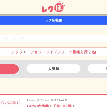
レク広報誌
レクリエーション・ライブラリーで書籍を探す
人気順
中
Recrew（レクルー） 2017.8 No.678
Let's 歌体操！「若い広場」