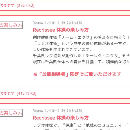
ドできます
[375.1 KB]
Recrew（レクルー） 2017.8 No.678
Rec･issue 体操の楽しみ方
創作健康体操「チーム・エクサ」の普及を目指そう
「ラジオ体操」という歴史の長い体操がある一方で
しい体操も生まれてきています。
千葉県レク協会が創作した「チーレク・エクサ」も
現在は千葉県全体への普及を目指して、積極的な取
す。
※「公認指導者」限定でご覧いただけます
ドできます
[445.19 KB]
Recrew（レクルー） 2017.8 No.678
Rec･issue 体操の楽しみ方
ラジオ体操で、“健康”と“地域のコミュニティー