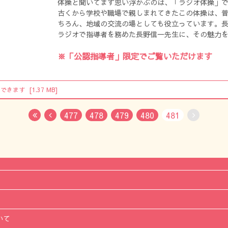
体操と聞いてまず思い浮かぶのは、「ラジオ体操」
古くから学校や職場で親しまれてきたこの体操は、
ちろん、地域の交流の場としても役立っています。
ラジオで指導者を務めた長野信一先生に、その魅力
た。
※「公認指導者」限定でご覧いただけます
ドできます
[1.37 MB]
477
478
479
480
481
First
Previous
No Next
いて