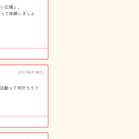
若い広場』。
切って体操しましょ
[2017年8月 発行]
ン活動って何だろう？