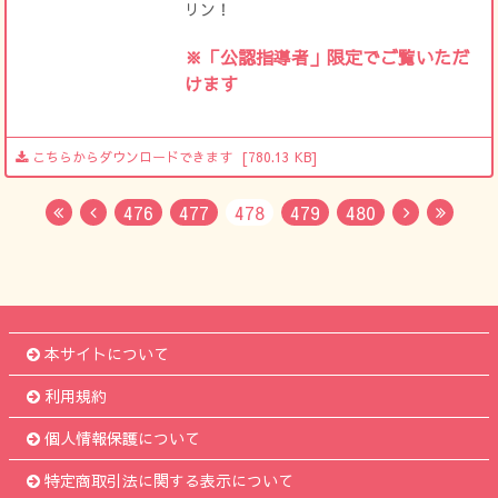
リン！
※「公認指導者」限定でご覧いただ
けます
こちらからダウンロードできます
[780.13 KB]
476
477
478
479
480
First
Previous
Next
Last
本サイトについて
利用規約
個人情報保護について
特定商取引法に関する表示について