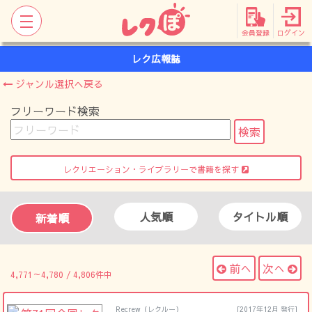
会員登録
ログイン
レク広報誌
ジャンル選択へ戻る
フリーワード検索
レクリエーション・ライブラリーで書籍を探す
人気順
タイトル順
新着順
前へ
次へ
4,771～4,780 / 4,806件中
Recrew（レクルー）
[2017年12月 発行]