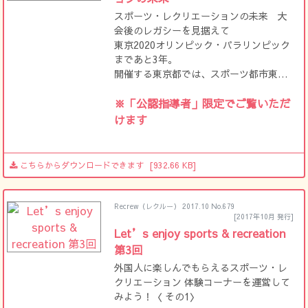
スポーツ・レクリエーションの未来 大
会後のレガシーを見据えて
東京2020オリンピック・パラリンピック
まであと3年。
開催する東京都では、スポーツ都市東京
の実現に向け、スポーツ振興を加速して
います。
※「公認指導者」限定でご覧いただ
その現在地を、担当の方お二人にお聞き
けます
しました
こちらからダウンロードできます
[932.66 KB]
Recrew（レクルー） 2017.10 No.679
[2017年10月 発行]
Let’s enjoy sports & recreation
第3回
外国人に楽しんでもらえるスポーツ・レ
クリエーション 体験コーナーを運営して
みよう！〈 その1〉