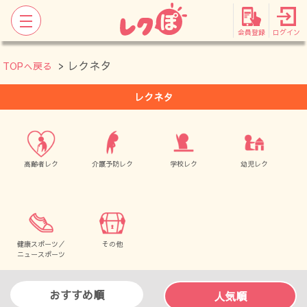
会員登録
ログイン
> レクネタ
TOPへ戻る
レクネタ
高齢者レク
介護予防レク
学校レク
幼児レク
健康スポーツ／
その他
ニュースポーツ
おすすめ順
人気順