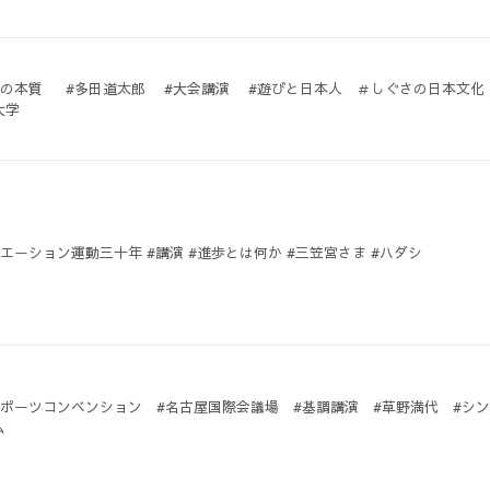
びの本質 #多田道太郎 #大会講演 #遊びと日本人 ＃しぐさの日本文
大学
#レクリエーション運動三十年 #講演 #進歩とは何か #三笠宮さま #ハダシ
スポーツコンベンション #名古屋国際会議場 #基調講演 #草野満代 #シン
ム