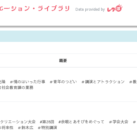
エーション・ライブラリ
Data provided by
概要
光隆 ＃情のはいった行事 ＃青年のつどい ＃講演とアトラクション ＃教
会社会教育課の業務
レクリエーション大会 #第28回 #余暇とあそびをめぐって ＃学会大会 ＃
の将来性 ＃鈴木広 ＃特別講演