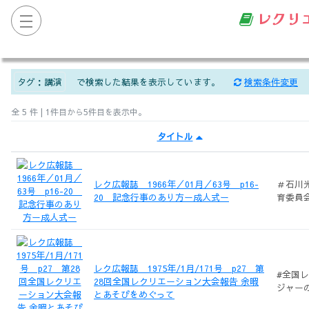
レクリ
タグ：
講演
で検索した結果を表示しています。
検索条件変更
全 5 件 | 1件目から5件目を表示中。
タイトル
レク広報誌 1966年／01月／63号 p16-
＃石川
20 記念行事のあり方ー成人式ー
育委員
レク広報誌 1975年/1月/171号 p27 第
#全国
28回全国レクリエーション大会報告 余暇
ジャー
とあそびをめぐって