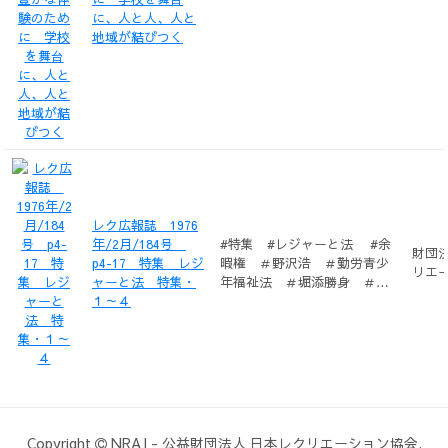
研究所
に、人と人、人と
地域が結びつく
レク広報誌 1976
年/2月/184号
#特集 #レジャーと法 #余
財団
p4-17 特集 レジ
暇権 ＃野沢浩 ＃勤労青少
リエ
ャーと法 特集・
年福祉法 ＃堀添勝身 ＃自
１～４
然環境保全 ＃石神甲子郎
＃クラブ法 ＃増田靖弘
Copyright
NRAJ
-
公益財団法人 日本レクリエーション協会.