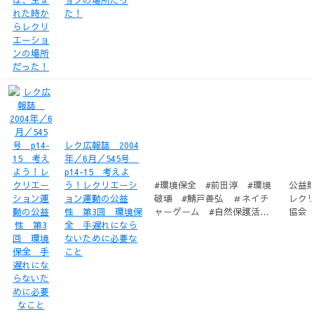
た！
レク広報誌 2004
年／6月／545号
p14-15 考えよ
う！レクリエーシ
#環境保全 #前田淳 #環境
公益
ョン運動の公益
破壊 #鯖戸善弘 ＃ネイチ
レク
性 第3回 環境保
ャーゲーム #自然保護活
協会
全 手遅れになら
動 #山口久臣 #環境地域づ
ないために必要な
くり
こと