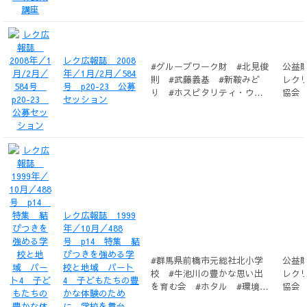
レク広報誌 2008
#グループワーク財 #北見俊
公益
年／1月/2月／584
則 #武藤義基 #新鞍みど
レク
号 p20-23 公募
り #ホスピタリティ・ウォ
協会
セッション
ーキング #澤内隆 #サウン
ドフープ #幸田紀夫 #佐生
憲治 #加藤永之 #高齢者
#石丸徳司 #深町美恵子 #
北見明子 #六本木探検隊 #
加藤哲章 #有田幸子 #木村
綾子 #クライミング #小川
和美 #自然環境保全活動 #
弓座澄夫 #散歩 #座間佳
レク広報誌 1999
世 #町田安男 #人間力アッ
年／10月／488
プ #玉木純一 #ゲーム #
号 p14 特集 結
千葉祐
びつきを強める学
#群馬県前橋市元総社北小学
公益
校と地域 パート
校 #牛池川の豊かな思い出
レク
4 子どもたちの豊
を育む会 #ホタル #環境保
協会
かな体験のため
全 #ホタル祭り #L&R総合
に 学校を舞台