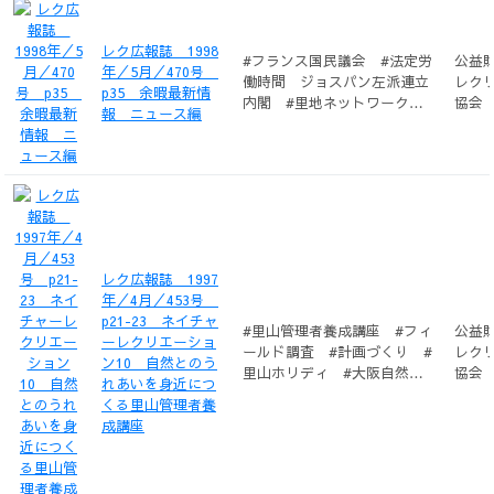
ン #介護予防活動 #今出
保 #レクリエーションプロ
レク広報誌 1998
グラム #杉浦史晃 #子育て
#フランス国民議会 #法定労
公益
年／5月／470号
支援 #藤田弘子 #デイサー
働時間 ジョスパン左派連立
レク
p35 余暇最新情
ビス #中村和子 #障害者
内閣 #里地ネットワーク #
協会
報 ニュース編
#三宅倫子 #ネイチャーレク
環境庁民間活動支援室 #環
リエーション #自然環境保
境保全
全 #石川勝士 #ネイチャー
エクスプロアリング #佐藤
晴光 #コースづくり #笠松
美代子 #自然体験 #河内正
則 #自然観察 #村川照子
#芸術文化学習活動 #平賀源
レク広報誌 1997
内 #川田礼子 #ゆとり環
年／4月／453号
境 #市川洋一 #タウンウオ
p21-23 ネイチャ
ッチング #四ツ谷隆之 #食
#里山管理者養成講座 #フィ
公益
ーレクリエーショ
文化 #綾野真由美 #エレキ
ールド調査 #計画づくり #
レク
ン10 自然とのう
テル #平田弘泰 #まちづく
里山ホリディ #大阪自然環
協会
れあいを身近につ
り #三野ハル子 #伝統芸
境保全協会
くる里山管理者養
能 #楠神竪慈 #IT #岡ツ
成講座
ヤ子 #島 #恵比須暁美 #
地域活動 #平田一美 #事業
グループ #後藤剛彦