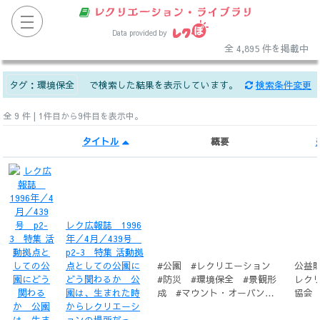
レクリエーション・ライブラリ
Data provided by
全 4,895 件を掲載中
タグ：
環境保全
で検索した結果を表示しています。
検索条件変更
全 9 件 | 1件目から9件目を表示中。
タイトル
概要
レク広報誌 1996
年／4月／439号
p2-3 特集 活動拠
点としての公園に
#公園 #レクリエーション
公益
どう関わるか 公
#防災 #環境保全 #景観形
レク
園は、生まれた時
成 #マウント・オーバン・
協会
からレクリエーシ
セメタリー
ョンの場所だっ