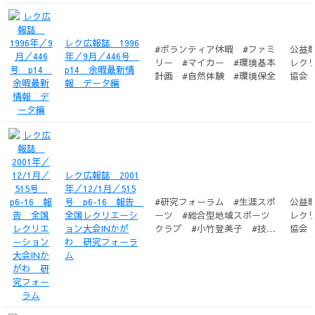
レク広報誌 1996
#ボランティア休暇 #ファミ
公益
年／9月／446号
リー #マイカー #環境基本
レク
p14 余暇最新情
計画 #自然体験 #環境保全
協会
報 データ編
レク広報誌 2001
年／12/1月／515
号 p6-16 報告
#研究フォーラム #生涯スポ
公益
全国レクリエーシ
ーツ #総合型地域スポーツ
レク
ョン大会INかが
クラブ #小竹登美子 #技術
協会
わ 研究フォーラ
指導 #華山鈴恵 #生きる
ム
力 #田岡節子 #コミュニケ
ーション #山西久仁子 #場
づくり #佐藤美恵子 #ライ
フスタイル #大久保優美
子 #福祉レクリエーショ