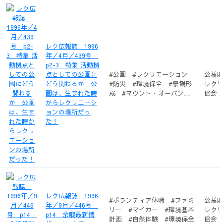
レク広報誌 1996
年／4月／439号
p2-3 特集 活動拠
点としての公園に
#公園 #レクリエーション
公益
どう関わるか 公
#防災 #環境保全 #景観形
レク
園は、生まれた時
成 #マウント・オーバン・
協会
からレクリエーシ
セメタリー
ョンの場所だっ
た！
レク広報誌 1996
#ボランティア休暇 #ファミ
公益
年／9月／446号
リー #マイカー #環境基本
レク
p14 余暇最新情
計画 #自然体験 #環境保全
協会