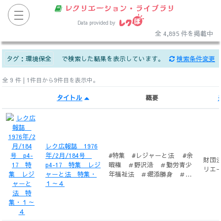
レクリエーション・ライブラリ
Data provided by
全 4,895 件を掲載中
タグ：
環境保全
で検索した結果を表示しています。
検索条件変更
全 9 件 | 1件目から9件目を表示中。
タイトル
概要
レク広報誌 1976
年/2月/184号
#特集 #レジャーと法 #余
財団
p4-17 特集 レジ
暇権 ＃野沢浩 ＃勤労青少
リエ
ャーと法 特集・
年福祉法 ＃堀添勝身 ＃自
１～４
然環境保全 ＃石神甲子郎
＃クラブ法 ＃増田靖弘