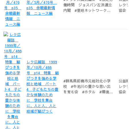
年／5月／470号
働時間 ジョスパン左派連立
レク
p35 余暇最新情
内閣 #里地ネットワーク #
協会
報 ニュース編
環境庁民間活動支援室 #環
境保全
レク広報誌 1999
年／10月／488
号 p14 特集 結
びつきを強める学
#群馬県前橋市元総社北小学
公益
校と地域 パート
校 #牛池川の豊かな思い出
レク
4 子どもたちの豊
を育む会 #ホタル #環境保
協会
かな体験のため
全 #ホタル祭り #L&R総合
に 学校を舞台
研究所
に、人と人、人と
地域が結びつく