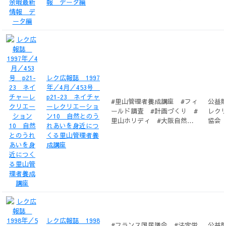
報 データ編
レク広報誌 1997
年／4月／453号
p21-23 ネイチャ
#里山管理者養成講座 #フィ
公益
ーレクリエーショ
ールド調査 #計画づくり #
レク
ン10 自然とのう
里山ホリディ #大阪自然環
協会
れあいを身近につ
境保全協会
くる里山管理者養
成講座
レク広報誌 1998
#フランス国民議会 #法定労
公益