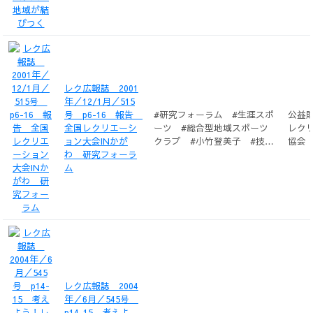
レク広報誌 2001
年／12/1月／515
号 p6-16 報告
#研究フォーラム #生涯スポ
公益
全国レクリエーシ
ーツ #総合型地域スポーツ
レク
ョン大会INかが
クラブ #小竹登美子 #技術
協会
わ 研究フォーラ
指導 #華山鈴恵 #生きる
ム
力 #田岡節子 #コミュニケ
ーション #山西久仁子 #場
づくり #佐藤美恵子 #ライ
フスタイル #大久保優美
子 #福祉レクリエーショ
ン #介護予防活動 #今出
保 #レクリエーションプロ
グラム #杉浦史晃 #子育て
支援 #藤田弘子 #デイサー
レク広報誌 2004
ビス #中村和子 #障害者
年／6月／545号
#三宅倫子 #ネイチャーレク
p14-15 考えよ