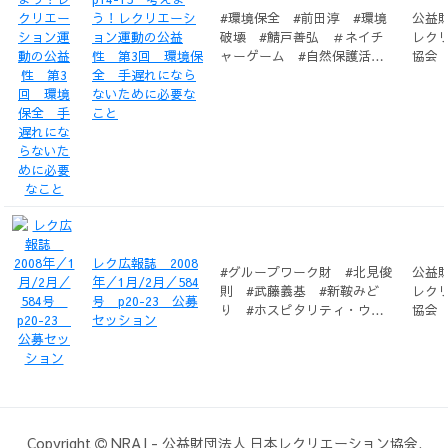
リエーション #自然環境保
う！レクリエーシ
#環境保全 #前田淳 #環境
公益
全 #石川勝士 #ネイチャー
ョン運動の公益
破壊 #鯖戸善弘 ＃ネイチ
レク
エクスプロアリング #佐藤
性 第3回 環境保
ャーゲーム #自然保護活
協会
晴光 #コースづくり #笠松
全 手遅れになら
動 #山口久臣 #環境地域づ
美代子 #自然体験 #河内正
ないために必要な
くり
則 #自然観察 #村川照子
こと
#芸術文化学習活動 #平賀源
内 #川田礼子 #ゆとり環
境 #市川洋一 #タウンウオ
ッチング #四ツ谷隆之 #食
文化 #綾野真由美 #エレキ
テル #平田弘泰 #まちづく
り #三野ハル子 #伝統芸
能 #楠神竪慈 #IT #岡ツ
レク広報誌 2008
ヤ子 #島 #恵比須暁美 #
#グループワーク財 #北見俊
公益
年／1月/2月／584
地域活動 #平田一美 #事業
則 #武藤義基 #新鞍みど
レク
号 p20-23 公募
グループ #後藤剛彦
り #ホスピタリティ・ウォ
協会
セッション
ーキング #澤内隆 #サウン
ドフープ #幸田紀夫 #佐生
憲治 #加藤永之 #高齢者
#石丸徳司 #深町美恵子 #
北見明子 #六本木探検隊 #
加藤哲章 #有田幸子 #木村
Copyright
NRAJ
-
公益財団法人 日本レクリエーション協会.
綾子 #クライミング #小川