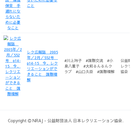
こと
レク広報誌 2005
年／2月／552号
#川上玲子 #国際交流 #小
公益
p14-15 今、レク
泉八重子 #大和るんるんク
レク
リエーションがで
ラブ #山口久臣 #国際理解
協会
きること 国際理
解
Copyright
NRAJ
-
公益財団法人 日本レクリエーション協会.