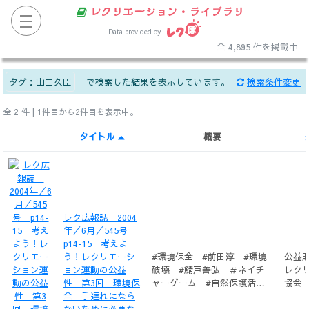
レクリエーション・ライブラリ
Data provided by
全 4,895 件を掲載中
タグ：
山口久臣
で検索した結果を表示しています。
検索条件変更
全 2 件 | 1件目から2件目を表示中。
タイトル
概要
レク広報誌 2004
年／6月／545号
p14-15 考えよ
う！レクリエーシ
#環境保全 #前田淳 #環境
公益
ョン運動の公益
破壊 #鯖戸善弘 ＃ネイチ
レク
性 第3回 環境保
ャーゲーム #自然保護活
協会
全 手遅れになら
動 #山口久臣 #環境地域づ
ないために必要な
くり