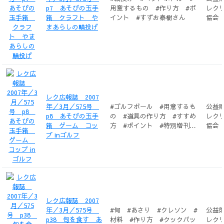
p7 あそびの玉手
用意するもの #作り方 #ポ
レク
箱 クラフト や
イント #すずお泰樹さん
協会
まあらしの輪投げ
レク広報誌 2007
年／3月／575号
#ゴルフボール #用意するも
公益
p8 あそびの玉手
の #道具の作り方 #すすめ
レク
箱 ゲーム コッ
方 #ポイント #特別増刊42
協会
プ inゴルフ
号遊びでリハビリ2
レク広報誌 2007
年／3月／575号
#旬 #あさり #クレソン #
公益
p38 旬を食す あ
材料 #作り方 #クックパッ
レク