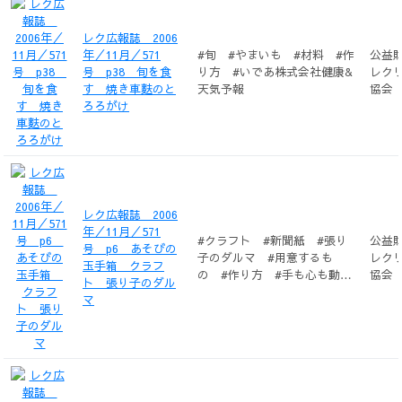
レク広報誌 2006
年／11月／571
#旬 #やまいも #材料 #作
公益
号 p38 旬を食
り方 #いであ株式会社健康&
レク
す 焼き車麩のと
天気予報
協会
ろろがけ
レク広報誌 2006
年／11月／571
#クラフト #新聞紙 #張り
公益
号 p6 あそびの
子のダルマ #用意するも
レク
玉手箱 クラフ
の #作り方 #手も心も動か
協会
ト 張り子のダル
して
マ