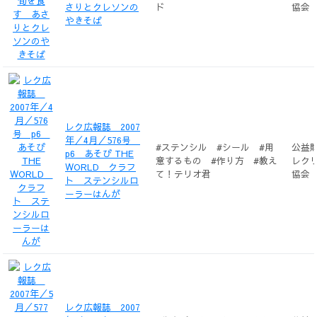
さりとクレソンの
ド
協会
やきそば
レク広報誌 2007
年／4月／576号
#ステンシル #シール #用
公益
p6 あそび THE
意するもの #作り方 #教え
レク
WORLD クラフ
て！テリオ君
協会
ト ステンシルロ
ーラーはんが
レク広報誌 2007