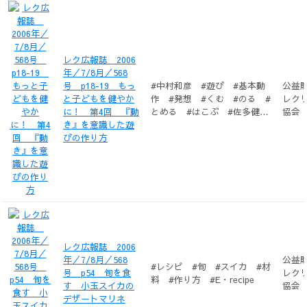
レク広報誌 2006
年／7/8月／568
号 p18-19 もっ
#中村和彦 #遊び #基本動
公益
と子どもを健やか
作 #発想 #くむ #のる #
レク
に！ 第4回 『動
とめる #はこぶ #佐多健太
協会
き』を意識した遊
郎 #からだであそぼ
びの作り方
レク広報誌 2006
年／7/8月／568
公益
#レシピ #旬 #スイカ #材
号 p54 旬を食
レク
料 #作り方 #E・recipe
す 小玉スイカの
協会
デザートマリネ