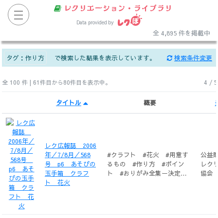
レクリエーション・ライブラリ
Data provided by
全 4,895 件を掲載中
タグ：
作り方
で検索した結果を表示しています。
検索条件変更
全 100 件 | 61件目から80件目を表示中。
4
/
5
タイトル
概要
レク広報誌 2006
年／7/8月／568
#クラフト #花火 #用意す
公益
号 p6 あそびの
るもの #作り方 #ポイン
レク
玉手箱 クラフ
ト #おりがみ全集ー決定
協会
ト 花火
版 #朝日勇