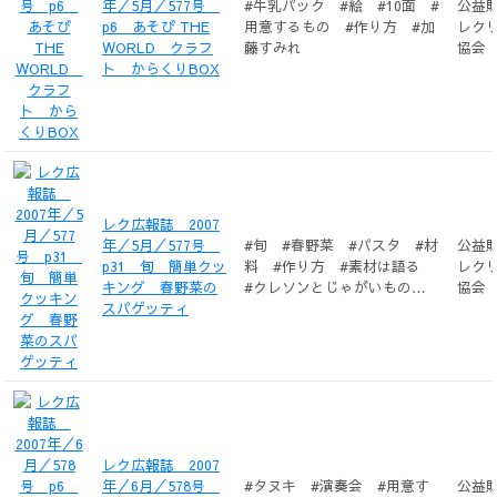
年／5月／577号
#牛乳パック #絵 #10面 #
公益
p6 あそび THE
用意するもの #作り方 #加
レク
WORLD クラフ
藤すみれ
協会
ト からくりBOX
レク広報誌 2007
年／5月／577号
#旬 #春野菜 #パスタ #材
公益
p31 旬 簡単クッ
料 #作り方 #素材は語る
レク
キング 春野菜の
#クレソンとじゃがいものス
協会
スパゲッティ
ープ #渡辺泰恵 #泉水寛
人 #中野尚子
レク広報誌 2007
年／6月／578号
#タヌキ #演奏会 #用意す
公益