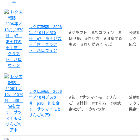
レク広報誌 2006
年／10月／570
#クラフト #ハロウィン #
公益
号 p7 あそびの
折り紙 #作り方 #用意する
レク
玉手箱 クラフ
もの #おりがみくらぶ
協会
ト ハロウィン
レク広報誌 2006
年／10月／570
#旬 #サツマイモ #りん
公益
号 p38 旬を食
ご #材料 #作り方 #株式
レク
す サツマイモと
会社ポテトかいつか
協会
りんごの茶巾