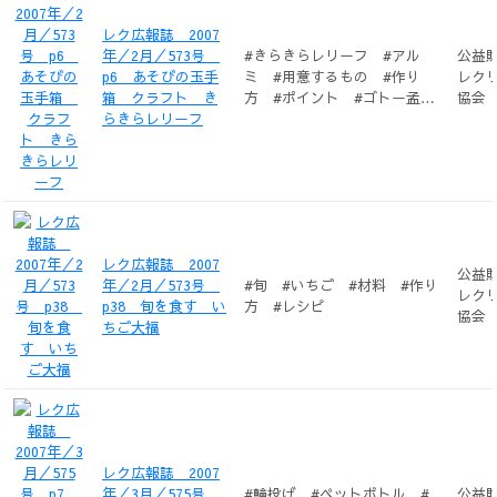
レク広報誌 2007
年／2月／573号
#きらきらレリーフ #アル
公益
p6 あそびの玉手
ミ #用意するもの #作り
レク
箱 クラフト き
方 #ポイント #ゴトー孟
協会
らきらレリーフ
「本家おもしろ工作ランド」
レク広報誌 2007
公益
年／2月／573号
#旬 #いちご #材料 #作り
レク
p38 旬を食す い
方 #レシピ
協会
ちご大福
レク広報誌 2007
年／3月／575号
#輪投げ #ペットボトル #
公益