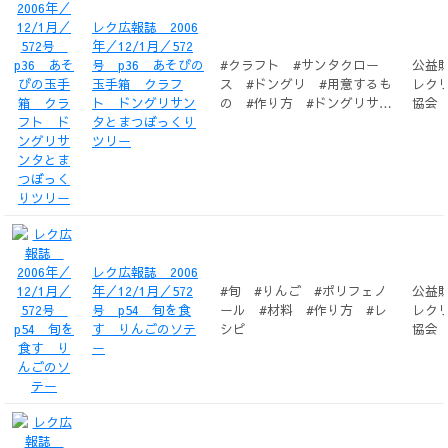
レク広報誌 2006
年／12/1月／572
号 p36 あそびの
#クラフト #サンタクロー
公益
玉手箱 クラフ
ス #ドングリ #用意するも
レク
ト ドングリサン
の #作り方 #ドングリサン
協会
タとまつぼっくり
タ #まつぼっくりツリー
ツリー
レク広報誌 2006
年／12/1月／572
#旬 #りんご #ポリフェノ
公益
号 p54 旬を食
ール #材料 #作り方 #レ
レク
す りんごのソテ
シピ
協会
ー