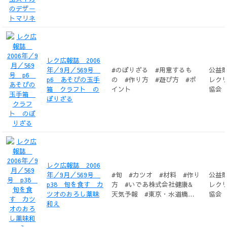
レク広報誌 2006
年／9月／569号
#のぼりざる #用意するも
公益
p6 あそびの玉手
の #作り方 #遊び方 #ポ
レク
箱 クラフト の
イント
協会
ぼりざる
レク広報誌 2006
年／9月／569号
#旬 #カツオ #材料 #作り
公益
p38 旬を食す カ
方 #いであ株式会社健康&
レク
ツオのおろし薬味
天気予報 #東京・水道橋
協会
和え
「へそまがり」