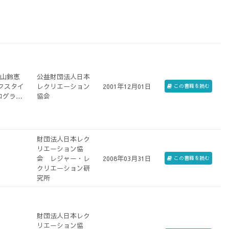
#華山鈴恵
公益財団法人日本
フスタイ
レクリエーション
2001年12月01日
この書籍を読む
ログラ
協会
#ネイチャ
 #コー
#平賀源
野真由
財団法人日本レク
ツヤ子 #
リエーション協
会 レジャー・レ
2008年03月31日
この書籍を読む
クリエーション研
究所
財団法人日本レク
リエーション協