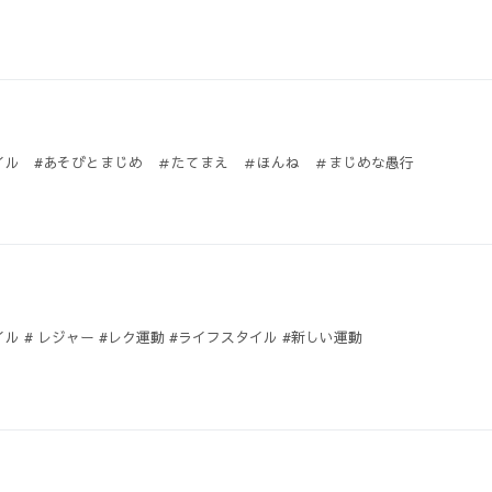
イル #あそびとまじめ ＃たてまえ ＃ほんね ＃まじめな愚行
ル # レジャー #レク運動 #ライフスタイル #新しい運動