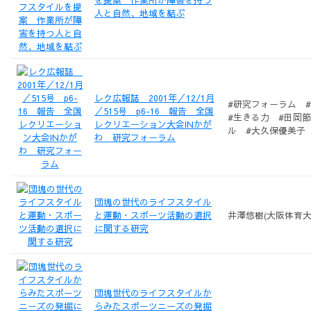
人と自然、地域を結ぶ
レク広報誌 2001年／12/1月
#研究フォーラム 
／515号 p6-16 報告 全国
#生きる力 #田岡
レクリエーション大会INかが
ル #大久保優美子
わ 研究フォーラム
ム #杉浦史晃 #
ーレクリエーション
スづくり #笠松美
内 #川田礼子 #
美 #エレキテル #
団塊の世代のライフスタイル
島 #恵比須暁美 
と運動・スポーツ活動の選択
井澤悠樹(大阪体育大
に関する研究
団塊世代のライフスタイルか
らみたスポーツニーズの発掘