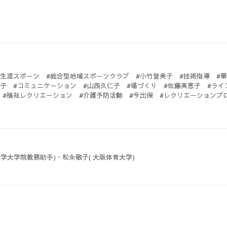
#生涯スポーツ #総合型地域スポーツクラブ #小竹登美子 #技術指導 
節子 #コミュニケーション #山西久仁子 #場づくり #佐藤美恵子 #ライ
 #福祉レクリエーション #介護予防活動 #今出保 #レクリエーションプ
子育て支援 #藤田弘子 #デイサービス #中村和子 #障害者 #三宅倫子 
 #自然環境保全 #石川勝士 #ネイチャーエクスプロアリング #佐藤晴光
代子 #自然体験 #河内正則 #自然観察 #村川照子 #芸術文化学習活動 
ゆとり環境 #市川洋一 #タウンウオッチング #四ツ谷隆之 #食文化 #綾
平田弘泰 #まちづくり #三野ハル子 #伝統芸能 #楠神竪慈 #IT #岡
#地域活動 #平田一美 #事業グループ #後藤剛彦
学大学院教務助手)・松永敬子( 大阪体育大学)