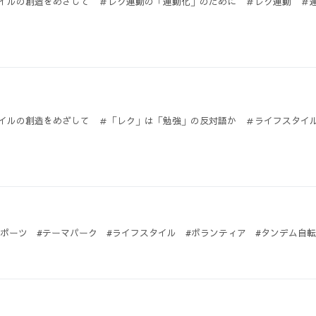
イルの創造をめざして ＃レク運動の「運動化」のために ＃レク運動 ＃
イルの創造をめざして ＃「レク」は「勉強」の反対語か ＃ライフスタイ
スポーツ #テーマパーク #ライフスタイル #ボランティア #タンデム自