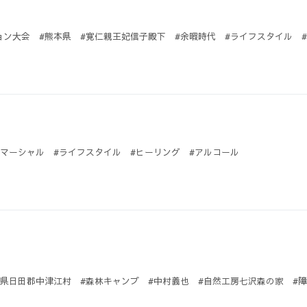
ョン大会 #熊本県 #寛仁親王妃信子殿下 #余暇時代 #ライフスタイル #
コマーシャル #ライフスタイル #ヒーリング #アルコール
分県日田郡中津江村 #森林キャンプ #中村義也 #自然工房七沢森の家 #