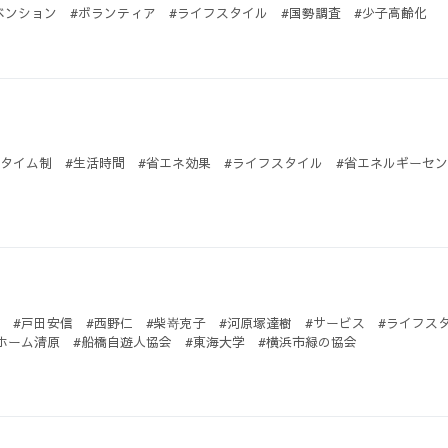
ベンション #ボランティア #ライフスタイル #国勢調査 #少子高齢化
ータイム制 #生活時間 #省エネ効果 #ライフスタイル #省エネルギーセ
永 #戸田安信 #西野仁 #柴嵜克子 #河原塚達樹 #サービス #ライフス
イホーム清原 #船橋自遊人協会 #東海大学 #横浜市緑の協会