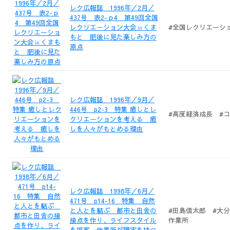
レク広報誌 1996年／2月／
437号 表2-ｐ4 第49回全国
レクリエーション大会㏌くま
#全国レクリエーシ
もと 肥後に見た楽しみ方の
原点
レク広報誌 1996年／9月／
446号 p2-3 特集 癒しとレ
#高度経済成長 #
クリエーションを考える 癒
しを人々がもとめる理由
レク広報誌 1998年／6月／
471号 p14-16 特集 自然
と人とを結ぶ 都市と田舎の
#田島信太郎 #大
接点を作り、ライフスタイル
作業所
を提案 作業所が障害を持つ