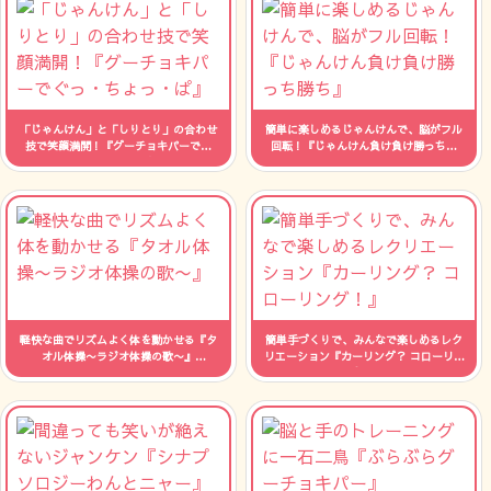
「じゃんけん」と「しりとり」の合わせ
簡単に楽しめるじゃんけんで、脳がフル
技で笑顔満開！『グーチョキパーでぐ
回転！『じゃんけん負け負け勝っち勝
っ・ちょっ・ぱ』
ち』
人数：制限なし 時間：--
人数：制限なし 時間：--
軽快な曲でリズムよく体を動かせる『タ
簡単手づくりで、みんなで楽しめるレク
オル体操〜ラジオ体操の歌〜』
リエーション『カーリング？ コローリン
人数：制限なし 時間：--
グ！』
人数：制限なし 時間：--