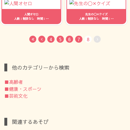
人間オセロ
先生の〇✕クイズ
人数：制限なし 時間：--
人数：制限なし 時間：--
4
5
6
7
8
First
Previous
No Next
他のカテゴリーから検索
■高齢者
■健康・スポーツ
■芸術文化
関連するあそび