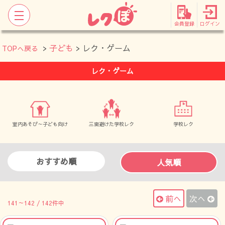
会員登録
ログイン
>
子ども
> レク・ゲーム
TOPへ戻る
レク・ゲーム
室内あそび～子ども向け
三密避けた学校レク
学校レク
おすすめ順
人気順
前へ
次へ
141～142 / 142件中