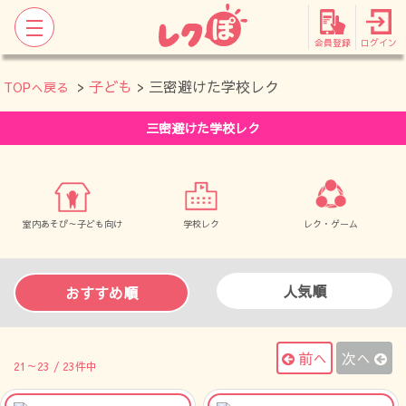
会員登録
ログイン
>
子ども
> 三密避けた学校レク
TOPへ戻る
三密避けた学校レク
室内あそび～子ども向け
学校レク
レク・ゲーム
人気順
おすすめ順
前へ
次へ
21～23 / 23件中