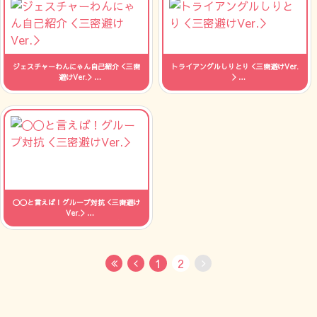
ジェスチャーわんにゃん自己紹介＜三密
トライアングルしりとり＜三密避けVer.
避けVer.＞
＞
人数：制限なし 時間：--
人数：制限なし 時間：--
〇〇と言えば！グループ対抗＜三密避け
Ver.＞
人数：制限なし 時間：15分
1
2
First
Previous
No Next