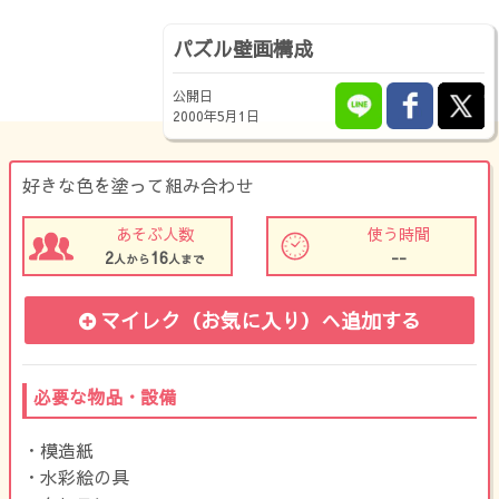
パズル壁画構成
公開日
2000年5月1日
好きな色を塗って組み合わせ
あそぶ人数
使う時間
2
16
--
人から
人まで
マイレク（お気に入り）
へ追加する
必要な物品・設備
・模造紙
・水彩絵の具