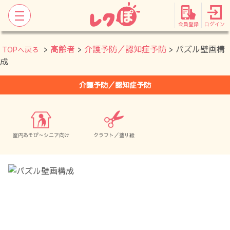
会員登録
ログイン
>
高齢者
>
介護予防／認知症予防
> パズル壁画構
TOPへ戻る
成
介護予防／認知症予防
室内あそび～シニア向け
クラフト／塗り絵