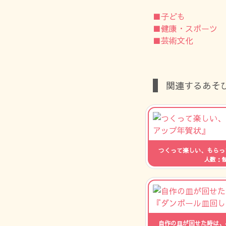
■子ども
■健康・スポーツ
■芸術文化
関連するあそ
つくって楽しい、もらっ
人数：
自作の皿が回せた時は、