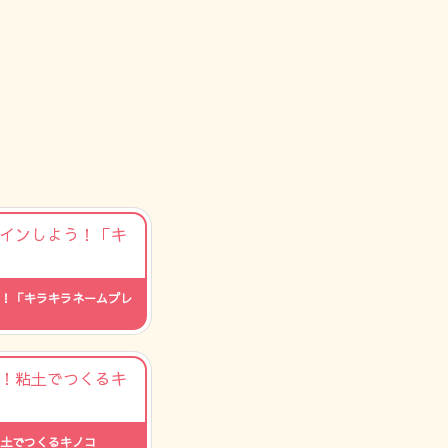
！「キラキラネームプレ
間：--
土でつくるキノコ