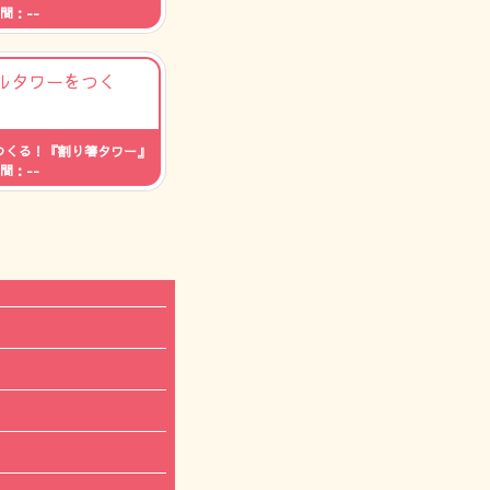
間：--
つくる！『割り箸タワー』
間：--