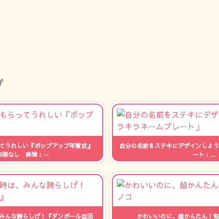
び
てうれしい『ポップアップ年賀状』
自分の名前をステキにデザインしよう
制限なし 時間：--
ート」
人数：制限なし 時
みんな誇らしげ！『ダンボール皿回
かわいいのに、超かんたん！粘